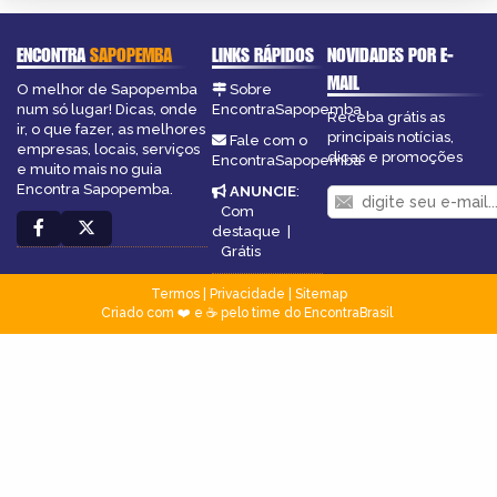
ENCONTRA
SAPOPEMBA
LINKS RÁPIDOS
NOVIDADES POR E-
MAIL
O melhor de Sapopemba
Sobre
num só lugar! Dicas, onde
EncontraSapopemba
Receba grátis as
ir, o que fazer, as melhores
principais notícias,
Fale com o
empresas, locais, serviços
dicas e promoções
EncontraSapopemba
e muito mais no guia
Encontra Sapopemba.
ANUNCIE
:
Com
destaque
|
Grátis
Termos
|
Privacidade
|
Sitemap
Criado com ❤️ e ☕ pelo time do EncontraBrasil