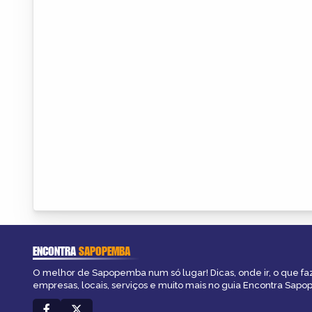
ENCONTRA
SAPOPEMBA
O melhor de Sapopemba num só lugar! Dicas, onde ir, o que fa
empresas, locais, serviços e muito mais no guia Encontra Sap