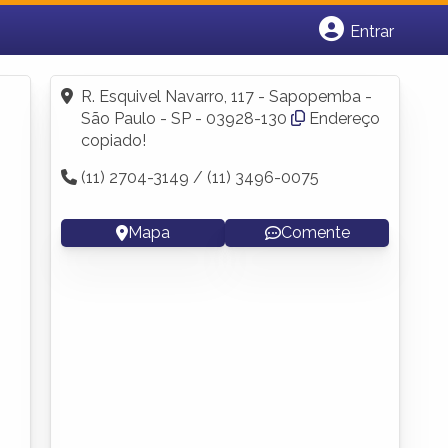
Entrar
Cadastrar empresa
Fazer login
R. Esquivel Navarro, 117 - Sapopemba -
Criar conta
São Paulo - SP - 03928-130
Endereço
copiado!
(11) 2704-3149 / (11) 3496-0075
Mapa
Comente