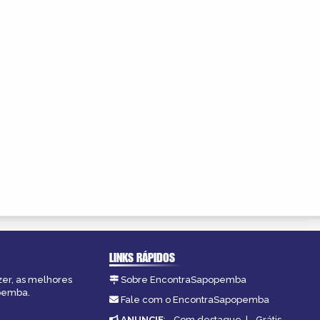
LINKS RÁPIDOS
zer, as melhores
Sobre EncontraSapopemba
opemba.
Fale com o EncontraSapopemba
ANUNCIE
:
Com destaque
|
Grátis