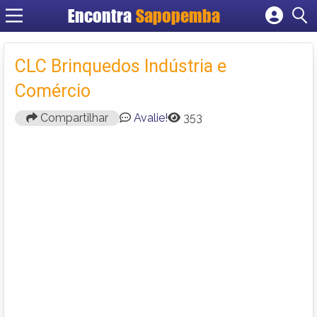
Encontra
Sapopemba
Cadastrar empresa
Fazer login
CLC Brinquedos Indústria e
Criar conta
Comércio
Compartilhar
Avalie!
353