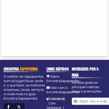
ENCONTRA
SAPOPEMBA
LINKS RÁPIDOS
NOVIDADES POR E-
MAIL
O melhor de Sapopemba
Sobre
num só lugar! Dicas, onde
EncontraSapopemba
Receba grátis as
ir, o que fazer, as melhores
principais notícias,
Fale com o
empresas, locais, serviços
dicas e promoções
EncontraSapopemba
e muito mais no guia
Encontra Sapopemba.
ANUNCIE
:
Com
destaque
|