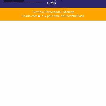
Grátis
Termos
|
Privacidade
|
Sitemap
Criado com ❤️ e ☕ pelo time do EncontraBrasil