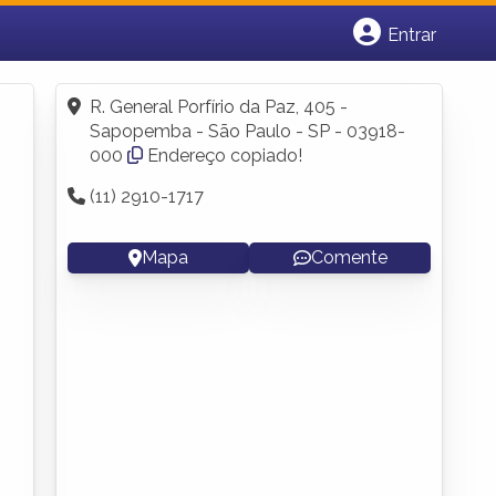
Entrar
Cadastrar empresa
Fazer login
R. General Porfírio da Paz, 405 -
Criar conta
Sapopemba - São Paulo - SP - 03918-
000
Endereço copiado!
(11) 2910-1717
Mapa
Comente