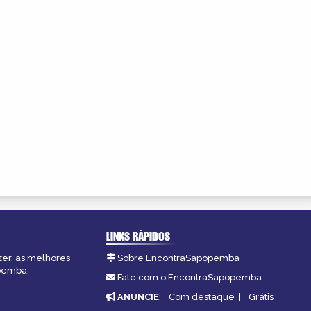
LINKS RÁPIDOS
zer, as melhores
Sobre EncontraSapopemba
opemba.
Fale com o EncontraSapopemba
ANUNCIE
:
Com destaque
|
Grátis