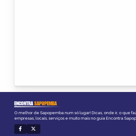
ENCONTRA
SAPOPEMBA
O melhor de Sapopemba num só lugar! Dicas, onde ir, o que fa
empresas, locais, serviços e muito mais no guia Encontra Sap