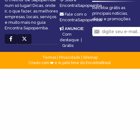
num só lugar! Dicas, onde
EncontraSapopemba
Receba grátis as
ir, o que fazer, as melhores
principais notícias,
Fale com o
empresas, locais, serviços
dicas e promoções
EncontraSapopemba
e muito mais no guia
Encontra Sapopemba.
ANUNCIE
:
Com
destaque
|
Grátis
Termos
|
Privacidade
|
Sitemap
Criado com ❤️ e ☕ pelo time do EncontraBrasil