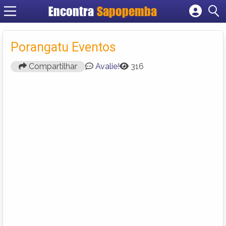
Encontra
Sapopemba
Cadastrar empresa
Fazer login
Porangatu Eventos
Criar conta
Compartilhar
Avalie!
316