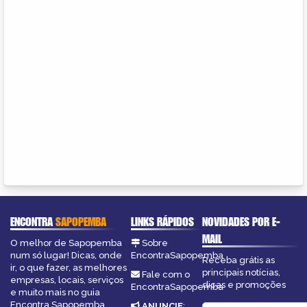
ENCONTRA
SAPOPEMBA
LINKS RÁPIDOS
NOVIDADES POR E-
MAIL
O melhor de Sapopemba
Sobre
num só lugar! Dicas, onde
EncontraSapopemba
Receba grátis as
ir, o que fazer, as melhores
principais notícias,
Fale com o
empresas, locais, serviços
dicas e promoções
EncontraSapopemba
e muito mais no guia
Encontra Sapopemba.
ANUNCIE
: