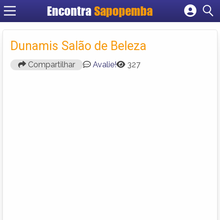
Encontra
Sapopemba
Cadastrar empresa
Fazer login
Dunamis Salão de Beleza
Criar conta
Compartilhar
Avalie!
327