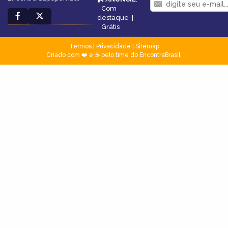
Com
destaque
|
Grátis
Termos
|
Privacidade
|
Sitemap
Criado com ❤️ e ☕ pelo time do EncontraBrasil