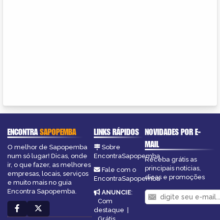
ENCONTRA
SAPOPEMBA
LINKS RÁPIDOS
NOVIDADES POR E-
MAIL
O melhor de Sapopemba
Sobre
num só lugar! Dicas, onde
EncontraSapopemba
Receba grátis as
ir, o que fazer, as melhores
principais notícias,
Fale com o
empresas, locais, serviços
dicas e promoções
EncontraSapopemba
e muito mais no guia
Encontra Sapopemba.
ANUNCIE
:
Com
destaque
|
Grátis