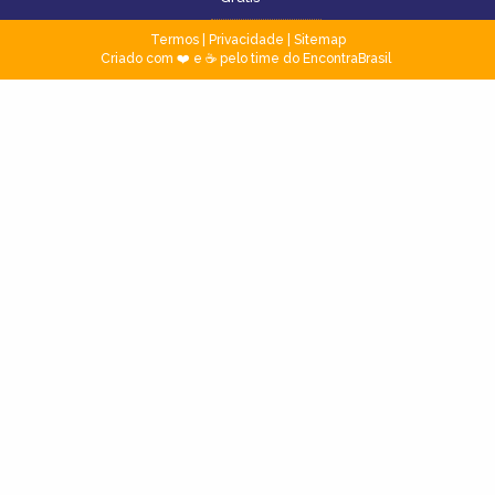
Termos
|
Privacidade
|
Sitemap
Criado com ❤️ e ☕ pelo time do EncontraBrasil