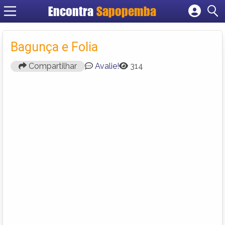
Encontra
Sapopemba
Cadastrar empresa
Fazer login
Bagunça e Folia
Criar conta
Compartilhar
Avalie!
314