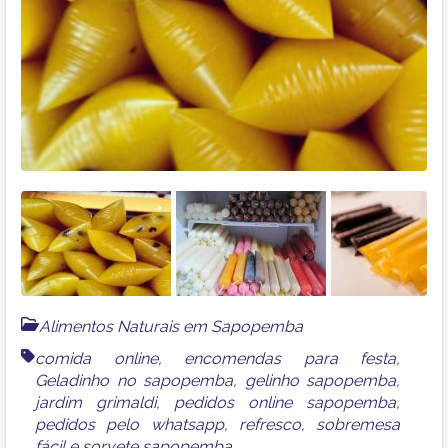
Next
Alimentos Naturais em Sapopemba
comida online
,
encomendas para festa
,
Geladinho no sapopemba
,
gelinho sapopemba
,
jardim grimaldi
,
pedidos online sapopemba
,
pedidos pelo whatsapp
,
refresco
,
sobremesa
fácil
e
sorvete sapopemba