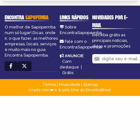
ENCONTRA
SAPOPEMBA
LINKS RÁPIDOS
NOVIDADES POR E-
MAIL
O melhor de Sapopemba
Sobre
num só lugar! Dicas, onde
EncontraSapopemba
Receba grátis as
ir, o que fazer, as melhores
principais notícias,
Fale com o
empresas, locais, serviços
dicas e promoções
EncontraSapopemba
e muito mais no guia
Encontra Sapopemba.
ANUNCIE
:
Com
destaque
|
Grátis
Termos
|
Privacidade
|
Sitemap
Criado com ❤️ e ☕ pelo time do EncontraBrasil