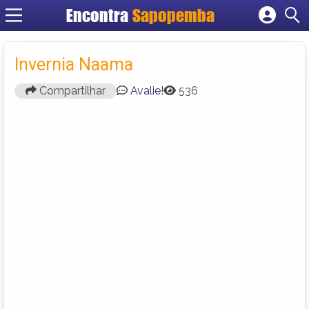
Encontra
Sapopemba
Cadastrar empresa
Fazer login
Invernia Naama
Criar conta
Compartilhar
Avalie!
536