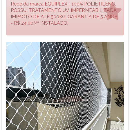
Rede da marca EQUIPLEX - 100% POLIETILENO,
POSSUI TRATAMENTO UV, IMPERMEABILIZADA ,
IMPACTO DE ATÉ 500KG, GARANTIA DE 5 ANOS
- R$ 24,00M² INSTALADO.
Next