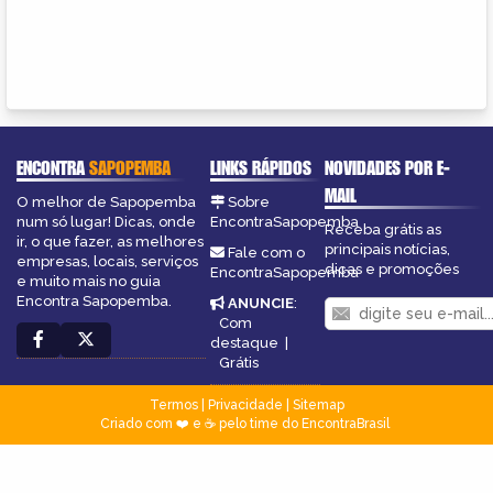
ENCONTRA
SAPOPEMBA
LINKS RÁPIDOS
NOVIDADES POR E-
MAIL
O melhor de Sapopemba
Sobre
num só lugar! Dicas, onde
EncontraSapopemba
Receba grátis as
ir, o que fazer, as melhores
principais notícias,
Fale com o
empresas, locais, serviços
dicas e promoções
EncontraSapopemba
e muito mais no guia
Encontra Sapopemba.
ANUNCIE
:
Com
destaque
|
Grátis
Termos
|
Privacidade
|
Sitemap
Criado com ❤️ e ☕ pelo time do EncontraBrasil