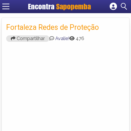
Encontra
Sapopemba
Cadastrar empresa
Fazer login
Fortaleza Redes de Proteção
Criar conta
Compartilhar
Avalie!
476