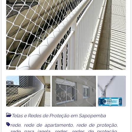
Telas e Redes de Proteção em Sapopemba
rede
,
rede de apartamento
,
rede de proteção
,
rede para janela
,
redes
,
redes de proteção
,