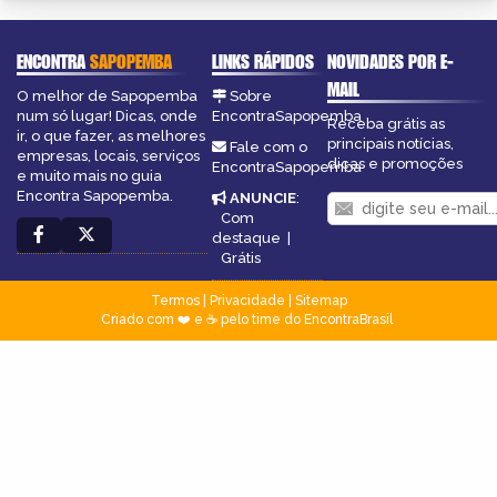
ENCONTRA
SAPOPEMBA
LINKS RÁPIDOS
NOVIDADES POR E-
MAIL
O melhor de Sapopemba
Sobre
num só lugar! Dicas, onde
EncontraSapopemba
Receba grátis as
ir, o que fazer, as melhores
principais notícias,
Fale com o
empresas, locais, serviços
dicas e promoções
EncontraSapopemba
e muito mais no guia
Encontra Sapopemba.
ANUNCIE
:
Com
destaque
|
Grátis
Termos
|
Privacidade
|
Sitemap
Criado com ❤️ e ☕ pelo time do EncontraBrasil