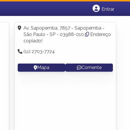
Entrar
Cadastrar empresa
Fazer login
Av. Sapopemba, 7857 - Sapopemba -
Criar conta
São Paulo - SP - 03988-010
Endereço
copiado!
(11) 2703-7724
Mapa
Comente