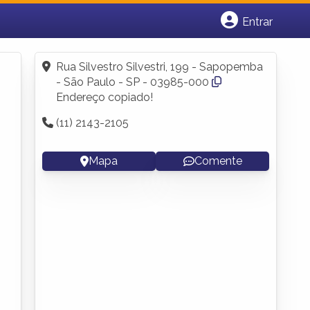
Entrar
Cadastrar empresa
Fazer login
Rua Silvestro Silvestri, 199 - Sapopemba
Criar conta
- São Paulo - SP - 03985-000
Endereço copiado!
(11) 2143-2105
Mapa
Comente