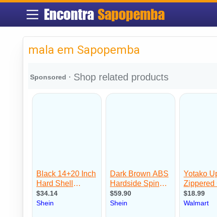
Encontra
Sapopemba
mala em Sapopemba