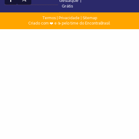
destaque
|
Grátis
Termos
|
Privacidade
|
Sitemap
Criado com ❤️ e ☕ pelo time do EncontraBrasil