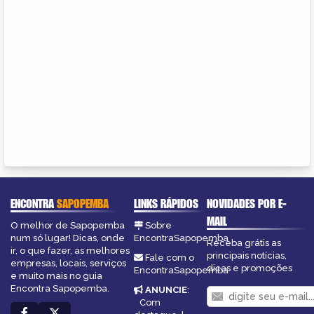
ENCONTRA
SAPOPEMBA
LINKS RÁPIDOS
NOVIDADES POR E-
MAIL
O melhor de Sapopemba
Sobre
num só lugar! Dicas, onde
EncontraSapopemba
Receba grátis as
ir, o que fazer, as melhores
principais notícias,
Fale com o
empresas, locais, serviços
dicas e promoções
EncontraSapopemba
e muito mais no guia
Encontra Sapopemba.
ANUNCIE
:
Com