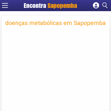
Encontra
Sapopemba
Cadastrar empresa
Fazer login
doenças metabólicas em Sapopemba
Criar conta