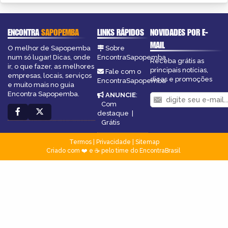
ENCONTRA
SAPOPEMBA
LINKS RÁPIDOS
NOVIDADES POR E-
MAIL
O melhor de Sapopemba
Sobre
num só lugar! Dicas, onde
EncontraSapopemba
Receba grátis as
ir, o que fazer, as melhores
principais notícias,
Fale com o
empresas, locais, serviços
dicas e promoções
EncontraSapopemba
e muito mais no guia
Encontra Sapopemba.
ANUNCIE
:
Com
destaque
|
Grátis
Termos
|
Privacidade
|
Sitemap
Criado com ❤️ e ☕ pelo time do EncontraBrasil