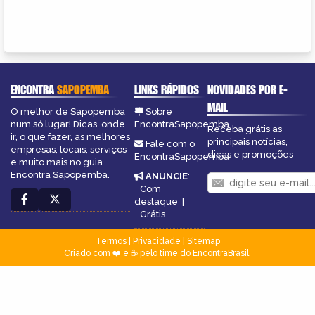
ENCONTRA
SAPOPEMBA
LINKS RÁPIDOS
NOVIDADES POR E-
MAIL
O melhor de Sapopemba
Sobre
num só lugar! Dicas, onde
EncontraSapopemba
Receba grátis as
ir, o que fazer, as melhores
principais notícias,
Fale com o
empresas, locais, serviços
dicas e promoções
EncontraSapopemba
e muito mais no guia
Encontra Sapopemba.
ANUNCIE
:
Com
destaque
|
Grátis
Termos
|
Privacidade
|
Sitemap
Criado com ❤️ e ☕ pelo time do EncontraBrasil