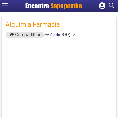
Encontra
Sapopemba
Cadastrar empresa
Fazer login
Alquimia Farmácia
Criar conta
Compartilhar
Avalie!
544