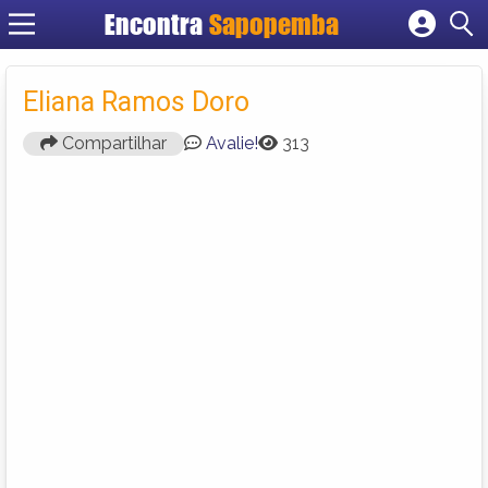
Encontra
Sapopemba
Cadastrar empresa
Fazer login
Eliana Ramos Doro
Criar conta
Compartilhar
Avalie!
313