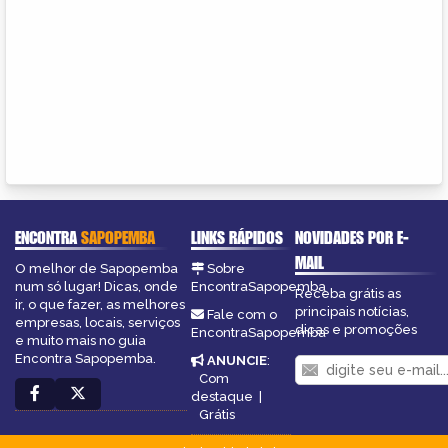
ENCONTRA
SAPOPEMBA
LINKS RÁPIDOS
NOVIDADES POR E-
MAIL
O melhor de Sapopemba
Sobre
num só lugar! Dicas, onde
EncontraSapopemba
Receba grátis as
ir, o que fazer, as melhores
principais notícias,
Fale com o
empresas, locais, serviços
dicas e promoções
EncontraSapopemba
e muito mais no guia
Encontra Sapopemba.
ANUNCIE
:
Com
destaque
|
Grátis