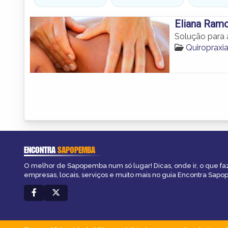
Eliana Ram
Solução para 
Quiroprax
ENCONTRA
SAPOPEMBA
O melhor de Sapopemba num só lugar! Dicas, onde ir, o que fa
empresas, locais, serviços e muito mais no guia Encontra Sap