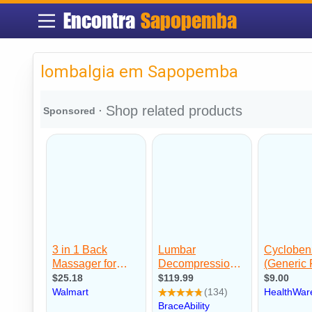
Encontra
Sapopemba
lombalgia em Sapopemba