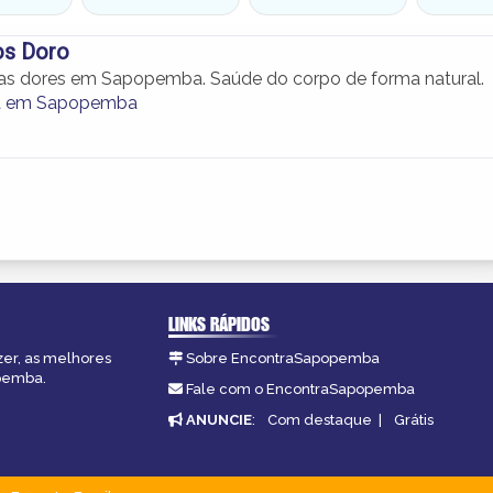
os Doro
as dores em Sapopemba. Saúde do corpo de forma natural.
ia em Sapopemba
LINKS RÁPIDOS
zer, as melhores
Sobre EncontraSapopemba
opemba.
Fale com o EncontraSapopemba
ANUNCIE
:
Com destaque
|
Grátis