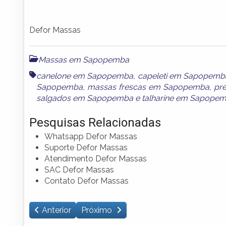
Defor Massas
Massas em Sapopemba
canelone em Sapopemba
,
capeleti em Sapopemb
Sapopemba
,
massas frescas em Sapopemba
,
pr
salgados em Sapopemba
e
talharine em Sapope
Pesquisas Relacionadas
Whatsapp Defor Massas
Suporte Defor Massas
Atendimento Defor Massas
SAC Defor Massas
Contato Defor Massas
Anterior
Próximo