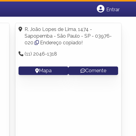
Entrar
Cadastrar empresa
Fazer login
R. João Lopes de Lima, 1474 -
Criar conta
Sapopemba - São Paulo - SP - 03976-
020
Endereço copiado!
(11) 2046-1318
Mapa
Comente