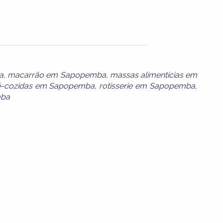
a
,
macarrão em Sapopemba
,
massas alimentícias em
é-cozidas em Sapopemba
,
rotisserie em Sapopemba
,
mba