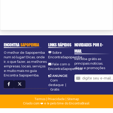
ENCONTRA
SAPOPEMBA
LINKS RÁPIDOS
NOVIDADES POR E-
MAIL
O melhor de Sapopemba
Sobre
num só lugar! Dicas, onde
EncontraSapopemba
Receba grátis as
ir, o que fazer, as melhores
principais notícias,
Fale com o
empresas, locais, serviços
dicas e promoções
EncontraSapopemba
e muito mais no guia
Encontra Sapopemba.
ANUNCIE
:
Com
destaque
|
Grátis
Termos
|
Privacidade
|
Sitemap
Criado com ❤️ e ☕ pelo time do EncontraBrasil