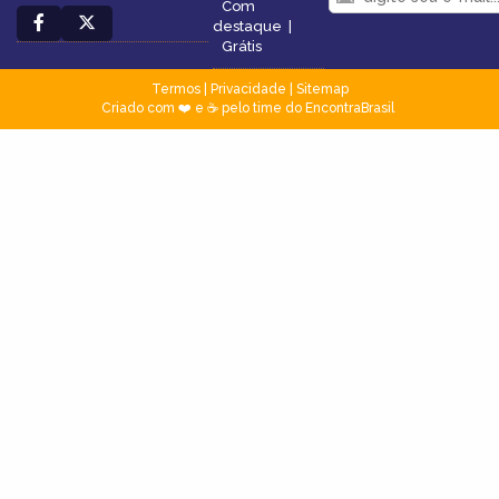
Com
destaque
|
Grátis
Termos
|
Privacidade
|
Sitemap
Criado com ❤️ e ☕ pelo time do EncontraBrasil