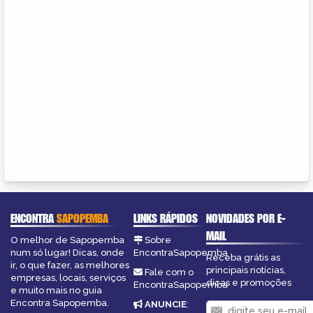
ENCONTRA
SAPOPEMBA
LINKS RÁPIDOS
NOVIDADES POR E-
MAIL
O melhor de Sapopemba
Sobre
num só lugar! Dicas, onde
EncontraSapopemba
Receba grátis as
ir, o que fazer, as melhores
principais notícias,
Fale com o
empresas, locais, serviços
dicas e promoções
EncontraSapopemba
e muito mais no guia
Encontra Sapopemba.
ANUNCIE
: