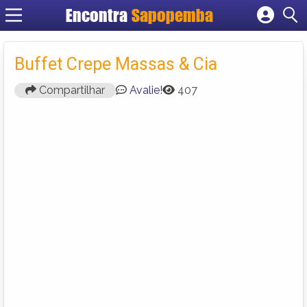
Encontra
Sapopemba
Cadastrar empresa
Fazer login
Buffet Crepe Massas & Cia
Criar conta
Compartilhar
Avalie!
407