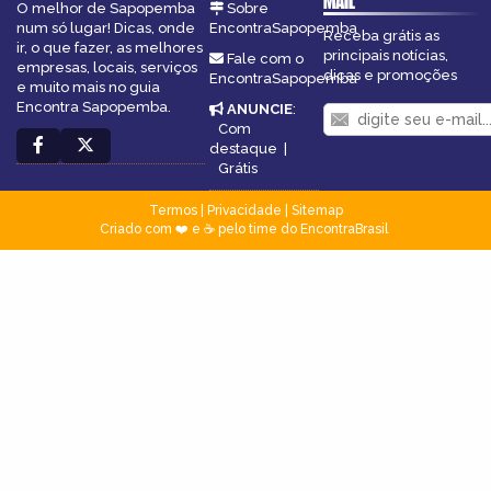
MAIL
O melhor de Sapopemba
Sobre
num só lugar! Dicas, onde
EncontraSapopemba
Receba grátis as
ir, o que fazer, as melhores
principais notícias,
Fale com o
empresas, locais, serviços
dicas e promoções
EncontraSapopemba
e muito mais no guia
Encontra Sapopemba.
ANUNCIE
:
Com
destaque
|
Grátis
Termos
|
Privacidade
|
Sitemap
Criado com ❤️ e ☕ pelo time do EncontraBrasil