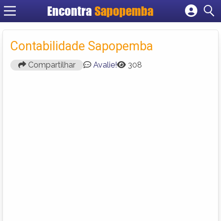
Encontra
Sapopemba
Cadastrar empresa
Fazer login
Contabilidade Sapopemba
Criar conta
Compartilhar
Avalie!
308