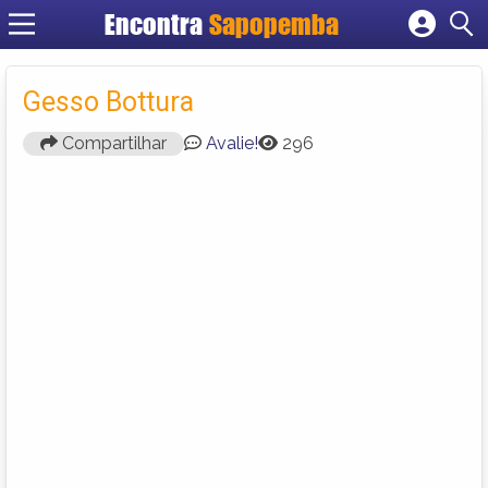
Encontra
Sapopemba
Cadastrar empresa
Fazer login
Gesso Bottura
Criar conta
Compartilhar
Avalie!
296