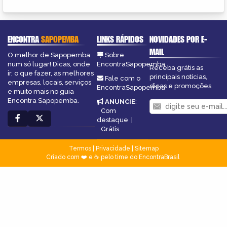
ENCONTRA
SAPOPEMBA
LINKS RÁPIDOS
NOVIDADES POR E-
MAIL
O melhor de Sapopemba
Sobre
num só lugar! Dicas, onde
EncontraSapopemba
Receba grátis as
ir, o que fazer, as melhores
principais notícias,
Fale com o
empresas, locais, serviços
dicas e promoções
EncontraSapopemba
e muito mais no guia
Encontra Sapopemba.
ANUNCIE
:
Com
destaque
|
Grátis
Termos
|
Privacidade
|
Sitemap
Criado com ❤️ e ☕ pelo time do EncontraBrasil