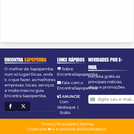
ENCONTRA
SAPOPEMBA
LINKS RÁPIDOS
NOVIDADES POR E-
MAIL
O melhor de Sapopemba
Sobre
num só lugar! Dicas, onde
EncontraSapopemba
Receba grátis as
ir, o que fazer, as melhores
principais notícias,
Fale com o
empresas, locais, serviços
dicas e promoções
EncontraSapopemba
e muito mais no guia
Encontra Sapopemba.
ANUNCIE
:
Com
destaque
|
Grátis
Termos
|
Privacidade
|
Sitemap
Criado com ❤️ e ☕ pelo time do EncontraBrasil