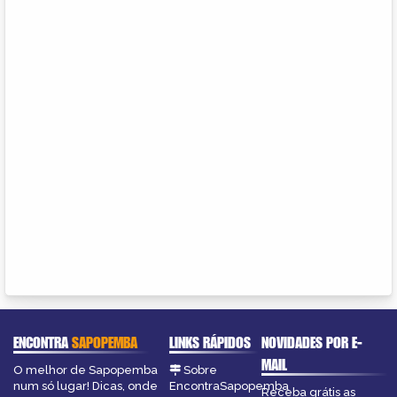
ENCONTRA
SAPOPEMBA
LINKS RÁPIDOS
NOVIDADES POR E-
MAIL
O melhor de Sapopemba
Sobre
num só lugar! Dicas, onde
EncontraSapopemba
Receba grátis as