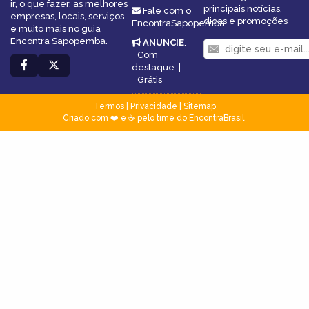
ir, o que fazer, as melhores
principais notícias,
Fale com o
empresas, locais, serviços
dicas e promoções
EncontraSapopemba
e muito mais no guia
Encontra Sapopemba.
ANUNCIE
:
Com
destaque
|
Grátis
Termos
|
Privacidade
|
Sitemap
Criado com ❤️ e ☕ pelo time do EncontraBrasil