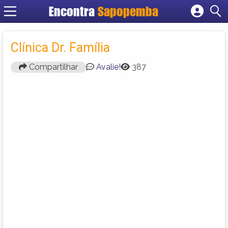
Encontra
Sapopemba
Cadastrar empresa
Fazer login
Clínica Dr. Família
Criar conta
Compartilhar
Avalie!
387