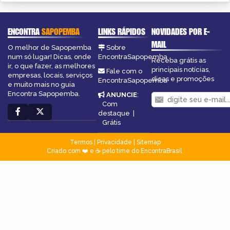
ENCONTRA
SAPOPEMBA
LINKS RÁPIDOS
NOVIDADES POR E-
MAIL
O melhor de Sapopemba
Sobre
num só lugar! Dicas, onde
EncontraSapopemba
Receba grátis as
ir, o que fazer, as melhores
principais notícias,
Fale com o
empresas, locais, serviços
dicas e promoções
EncontraSapopemba
e muito mais no guia
Encontra Sapopemba.
ANUNCIE
:
Com
destaque
|
Grátis
Termos
|
Privacidade
|
Sitemap
Criado com ❤️ e ☕ pelo time do EncontraBrasil