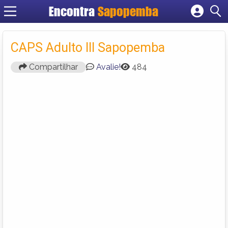
Encontra
Sapopemba
Cadastrar empresa
Fazer login
CAPS Adulto III Sapopemba
Criar conta
Compartilhar
Avalie!
484