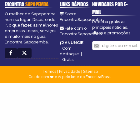
ENCONTRA
SAPOPEMBA
LINKS RÁPIDOS
NOVIDADES POR E-
MAIL
O melhor de Sapopemba
Sobre
num só lugar! Dicas, onde
EncontraSapopemba
Receba grátis as
ir, o que fazer, as melhores
principais notícias,
Fale com o
empresas, locais, serviços
dicas e promoções
EncontraSapopemba
e muito mais no guia
Encontra Sapopemba.
ANUNCIE
:
Com
destaque
|
Grátis
Termos
|
Privacidade
|
Sitemap
Criado com ❤️ e ☕ pelo time do EncontraBrasil