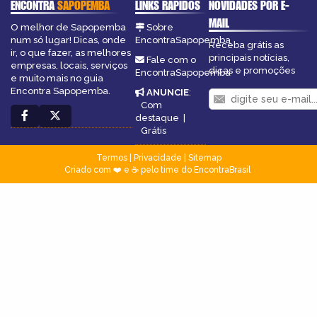
ENCONTRA
SAPOPEMBA
LINKS RÁPIDOS
NOVIDADES POR E-
MAIL
O melhor de Sapopemba
Sobre
num só lugar! Dicas, onde
EncontraSapopemba
Receba grátis as
ir, o que fazer, as melhores
principais notícias,
Fale com o
empresas, locais, serviços
dicas e promoções
EncontraSapopemba
e muito mais no guia
Encontra Sapopemba.
ANUNCIE
:
Com
destaque
|
Grátis
Termos
|
Privacidade
|
Sitemap
Criado com ❤️ e ☕ pelo time do EncontraBrasil