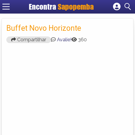
Encontra
Sapopemba
Cadastrar empresa
Fazer login
Buffet Novo Horizonte
Criar conta
Compartilhar
Avalie!
360