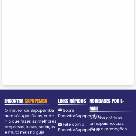
ENCONTRA
SAPOPEMBA
LINKS RÁPIDOS
NOVIDADES POR E-
MAIL
O melhor de Sapopemba
Sobre
num só lugar! Dicas, onde
EncontraSapopemba
Receba grátis as
ir, o que fazer, as melhores
principais notícias,
Fale com o
empresas, locais, serviços
dicas e promoções
EncontraSapopemba
e muito mais no guia