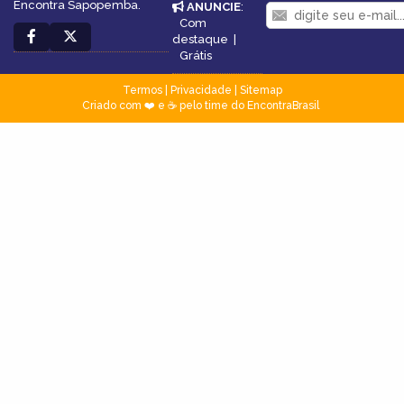
Encontra Sapopemba.
ANUNCIE
:
Com
destaque
|
Grátis
Termos
|
Privacidade
|
Sitemap
Criado com ❤️ e ☕ pelo time do EncontraBrasil