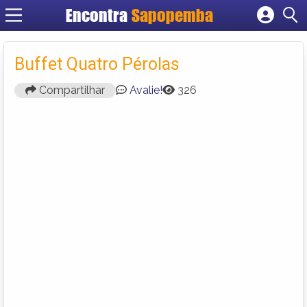
Encontra
Sapopemba
Cadastrar empresa
Fazer login
Buffet Quatro Pérolas
Criar conta
Compartilhar
Avalie!
326