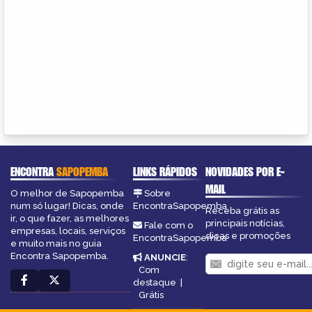
ENCONTRA
SAPOPEMBA
LINKS RÁPIDOS
NOVIDADES POR E-
MAIL
O melhor de Sapopemba
Sobre
num só lugar! Dicas, onde
EncontraSapopemba
Receba grátis as
ir, o que fazer, as melhores
principais notícias,
Fale com o
empresas, locais, serviços
dicas e promoções
EncontraSapopemba
e muito mais no guia
Encontra Sapopemba.
ANUNCIE
:
Com
destaque
|
Grátis