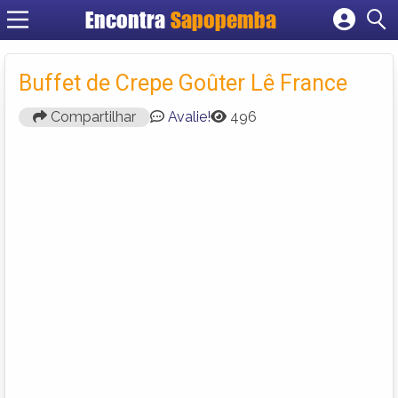
Encontra
Sapopemba
Cadastrar empresa
Fazer login
Buffet de Crepe Goûter Lê France
Criar conta
Compartilhar
Avalie!
496