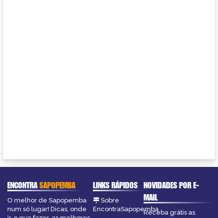
ENCONTRA
SAPOPEMBA
LINKS RÁPIDOS
NOVIDADES POR E-
MAIL
O melhor de Sapopemba
Sobre
num só lugar! Dicas, onde
EncontraSapopemba
Receba grátis as
ir, o que fazer, as melhores