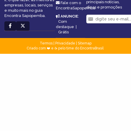
principais notícias,
Fale com o
empresas, locais, serviços
dicas e promoções
EncontraSapopemba
e muito mais no guia
Encontra Sapopemba.
ANUNCIE
:
Com
destaque
|
Grátis
Termos
|
Privacidade
|
Sitemap
Criado com ❤️ e ☕ pelo time do EncontraBrasil