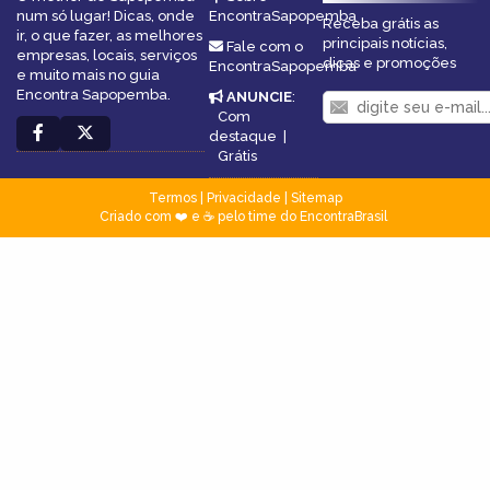
num só lugar! Dicas, onde
EncontraSapopemba
Receba grátis as
ir, o que fazer, as melhores
principais notícias,
Fale com o
empresas, locais, serviços
dicas e promoções
EncontraSapopemba
e muito mais no guia
Encontra Sapopemba.
ANUNCIE
:
Com
destaque
|
Grátis
Termos
|
Privacidade
|
Sitemap
Criado com ❤️ e ☕ pelo time do EncontraBrasil