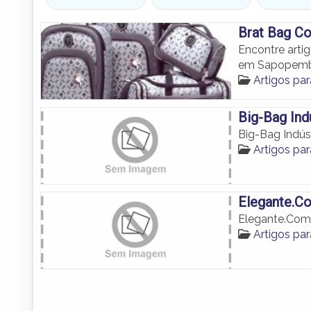
Brat Bag C
Encontre arti
em Sapopemb
Artigos p
Big-Bag Ind
Big-Bag Indús
Artigos p
Elegante.C
Elegante.Com
Artigos p