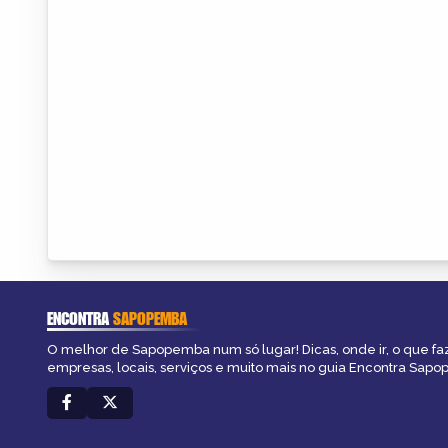
ENCONTRA
SAPOPEMBA
O melhor de Sapopemba num só lugar! Dicas, onde ir, o que fa
empresas, locais, serviços e muito mais no guia Encontra Sap