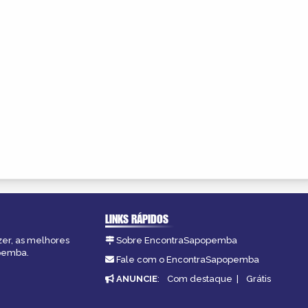
LINKS RÁPIDOS
zer, as melhores
Sobre EncontraSapopemba
opemba.
Fale com o EncontraSapopemba
ANUNCIE
:
Com destaque
|
Grátis