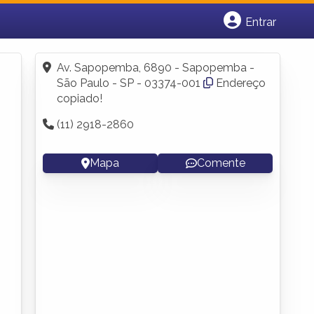
Entrar
Cadastrar empresa
Fazer login
Av. Sapopemba, 6890 - Sapopemba -
Criar conta
São Paulo - SP - 03374-001
Endereço
copiado!
(11) 2918-2860
Mapa
Comente