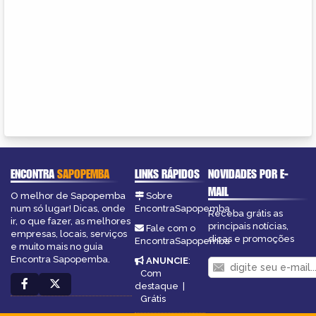
ENCONTRA
SAPOPEMBA
LINKS RÁPIDOS
NOVIDADES POR E-
MAIL
O melhor de Sapopemba
Sobre
num só lugar! Dicas, onde
EncontraSapopemba
Receba grátis as
ir, o que fazer, as melhores
principais notícias,
Fale com o
empresas, locais, serviços
dicas e promoções
EncontraSapopemba
e muito mais no guia
Encontra Sapopemba.
ANUNCIE
:
Com
destaque
|
Grátis