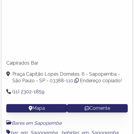
Caipirados Bar
Praça Capitão Lopes Dorneles, 6 - Sapopemba -
São Paulo - SP - 03388-110
Endereço copiado!
(11) 2302-1859
Mapa
Comente
Bares em Sapopemba
bar em Sapopemba
,
bebidas em Sapopemba
,