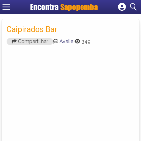
Encontra
Sapopemba
Cadastrar empresa
Fazer login
Caipirados Bar
Criar conta
Compartilhar
Avalie!
349