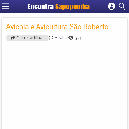
Encontra
Sapopemba
Cadastrar empresa
Fazer login
Avícola e Avicultura São Roberto
Criar conta
Compartilhar
Avalie!
329