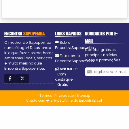
ENCONTRA
SAPOPEMBA
LINKS RÁPIDOS
NOVIDADES POR E-
MAIL
O melhor de Sapopemba
Sobre
num só lugar! Dicas, onde
EncontraSapopemba
Receba grátis as
ir, o que fazer, as melhores
principais notícias,
Fale com o
empresas, locais, serviços
dicas e promoções
EncontraSapopemba
e muito mais no guia
Encontra Sapopemba.
ANUNCIE
:
Com
destaque
|
Grátis
Termos
|
Privacidade
|
Sitemap
Criado com ❤️ e ☕ pelo time do EncontraBrasil