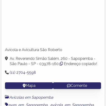
Avícola e Avicultura São Roberto
Av. Reverendo Simão Salém, 260 - Sapopemba -
São Paulo - SP - 03978-160
Endereço copiado!
(11) 2704-5598
Mapa
Comente
Avícolas em Sapopemba
aves em Sapopemba
,
avícola em Sapopemba
,