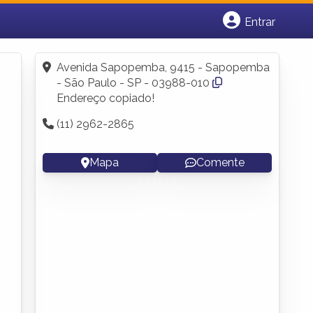
Entrar
Cadastrar empresa
Fazer login
Avenida Sapopemba, 9415 - Sapopemba
Criar conta
- São Paulo - SP - 03988-010
Endereço copiado!
(11) 2962-2865
Mapa
Comente