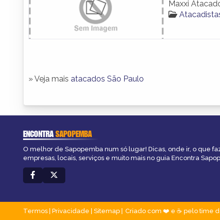
Maxxi Atacad
Atacadist
» Veja mais
atacados São Paulo
ENCONTRA
SAPOPEMBA
O melhor de Sapopemba num só lugar! Dicas, onde ir, o que fa
empresas, locais, serviços e muito mais no guia Encontra Sap
Termos
|
Privacidade
|
Sitemap
Criado com ❤️ e ☕ pelo time d