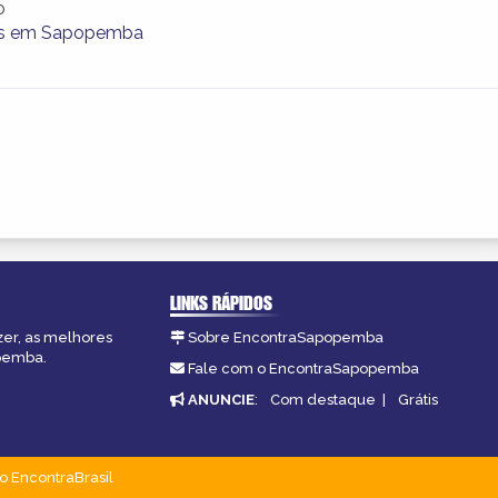
o
as em Sapopemba
LINKS RÁPIDOS
zer, as melhores
Sobre EncontraSapopemba
opemba.
Fale com o EncontraSapopemba
ANUNCIE
:
Com destaque
|
Grátis
o EncontraBrasil