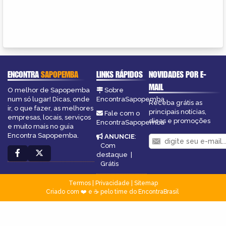
ENCONTRA
SAPOPEMBA
LINKS RÁPIDOS
NOVIDADES POR E-
MAIL
O melhor de Sapopemba
Sobre
num só lugar! Dicas, onde
EncontraSapopemba
Receba grátis as
ir, o que fazer, as melhores
principais notícias,
Fale com o
empresas, locais, serviços
dicas e promoções
EncontraSapopemba
e muito mais no guia
Encontra Sapopemba.
ANUNCIE
:
Com
destaque
|
Grátis
Termos
|
Privacidade
|
Sitemap
Criado com ❤️ e ☕ pelo time do EncontraBrasil