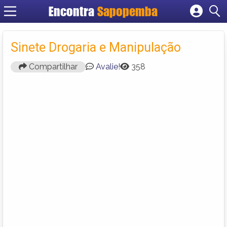
Encontra
Sapopemba
Cadastrar empresa
Fazer login
Sinete Drogaria e Manipulação
Criar conta
Compartilhar
Avalie!
358