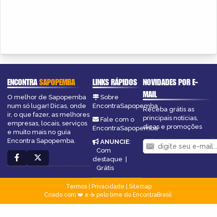
ENCONTRA
SAPOPEMBA
LINKS RÁPIDOS
NOVIDADES POR E-
MAIL
O melhor de Sapopemba
Sobre
num só lugar! Dicas, onde
EncontraSapopemba
Receba grátis as
ir, o que fazer, as melhores
principais notícias,
Fale com o
empresas, locais, serviços
dicas e promoções
EncontraSapopemba
e muito mais no guia
Encontra Sapopemba.
ANUNCIE
:
Com
destaque
|
Grátis
Termos
|
Privacidade
|
Sitemap
Criado com ❤️ e ☕ pelo time do EncontraBrasil