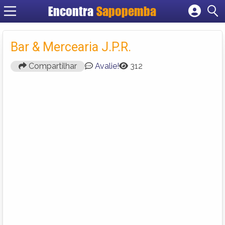
Encontra
Sapopemba
Cadastrar empresa
Fazer login
Bar & Mercearia J.P.R.
Criar conta
Compartilhar
Avalie!
312