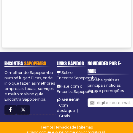
ENCONTRA
SAPOPEMBA
LINKS RÁPIDOS
NOVIDADES POR E-
MAIL
O melhor de Sapopemba
Sobre
num só lugar! Dicas, onde
EncontraSapopemba
Receba grátis as
ir, o que fazer, as melhores
principais notícias,
Fale com o
empresas, locais, serviços
dicas e promoções
EncontraSapopemba
e muito mais no guia
Encontra Sapopemba.
ANUNCIE
:
Com
destaque
|
Grátis
Termos
|
Privacidade
|
Sitemap
Criado com ❤️ e ☕ pelo time do EncontraBrasil