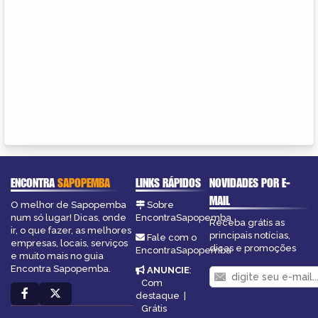
ENCONTRA
SAPOPEMBA
LINKS RÁPIDOS
NOVIDADES POR E-
MAIL
O melhor de Sapopemba
Sobre
num só lugar! Dicas, onde
EncontraSapopemba
Receba grátis as
ir, o que fazer, as melhores
principais notícias,
Fale com o
empresas, locais, serviços
dicas e promoções
EncontraSapopemba
e muito mais no guia
Encontra Sapopemba.
ANUNCIE
:
Com
destaque
|
Grátis