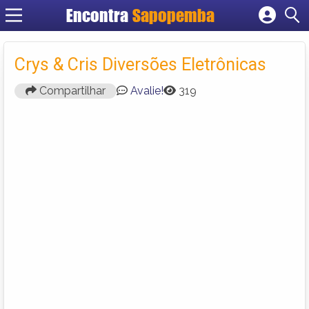
Encontra
Sapopemba
Cadastrar empresa
Fazer login
Crys & Cris Diversões Eletrônicas
Criar conta
Compartilhar
Avalie!
319