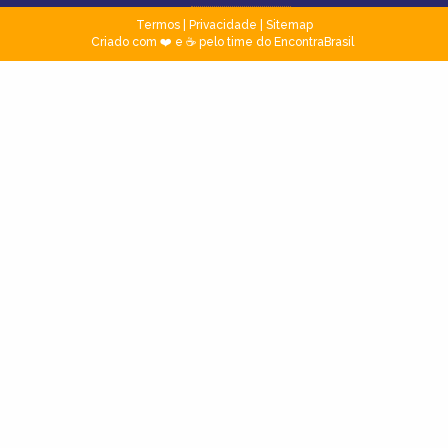
Termos
|
Privacidade
|
Sitemap
Criado com ❤️ e ☕ pelo time do EncontraBrasil