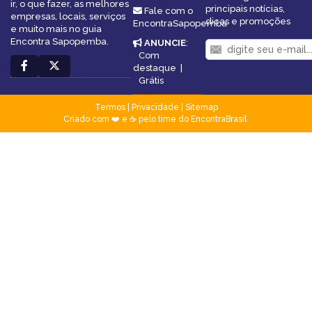
ir, o que fazer, as melhores
principais notícias,
Fale com o
empresas, locais, serviços
dicas e promoções
EncontraSapopemba
e muito mais no guia
Encontra Sapopemba.
ANUNCIE
:
Com
destaque
|
Grátis
Termos
|
Privacidade
|
Sitemap
Criado com ❤️ e ☕ pelo time do EncontraBrasil