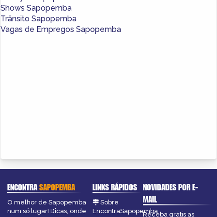
Shows Sapopemba
Trânsito Sapopemba
Vagas de Empregos Sapopemba
ENCONTRA
SAPOPEMBA
LINKS RÁPIDOS
NOVIDADES POR E-
MAIL
O melhor de Sapopemba
Sobre
num só lugar! Dicas, onde
EncontraSapopemba
Receba grátis as