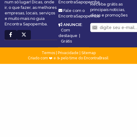
num só lugar! Dicas, onde
EncontraSapopemba
Receba grátis as
ir, o que fazer, as melhores
principais notícias,
Fale com o
empresas, locais, serviços
dicas e promoções
EncontraSapopemba
e muito mais no guia
Encontra Sapopemba.
ANUNCIE
:
Com
destaque
|
Grátis
Termos
|
Privacidade
|
Sitemap
Criado com ❤️ e ☕ pelo time do EncontraBrasil