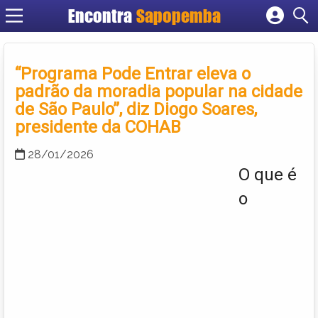
Encontra
Sapopemba
Cadastrar empresa
Fazer login
“Programa Pode Entrar eleva o
Criar conta
padrão da moradia popular na cidade
de São Paulo”, diz Diogo Soares,
presidente da COHAB
28/01/2026
O que é
o