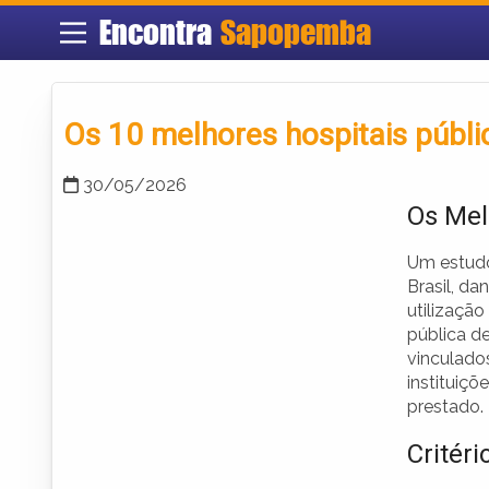
Encontra
Sapopemba
Os 10 melhores hospitais públic
30/05/2026
Os Mel
Um estudo
Brasil, da
utilização
pública d
vinculado
instituiç
prestado.
Critéri