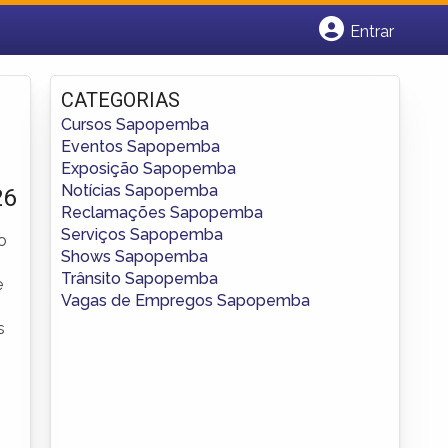
Entrar
Cadastrar empresa
Fazer login
CATEGORIAS
Criar conta
Cursos Sapopemba
Eventos Sapopemba
Exposição Sapopemba
Notícias Sapopemba
26
Reclamações Sapopemba
Serviços Sapopemba
o
Shows Sapopemba
Trânsito Sapopemba
e
Vagas de Empregos Sapopemba
s