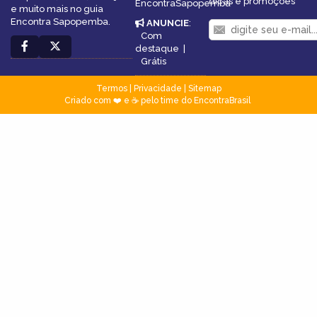
dicas e promoções
EncontraSapopemba
e muito mais no guia
Encontra Sapopemba.
ANUNCIE
:
Com
destaque
|
Grátis
Termos
|
Privacidade
|
Sitemap
Criado com ❤️ e ☕ pelo time do EncontraBrasil