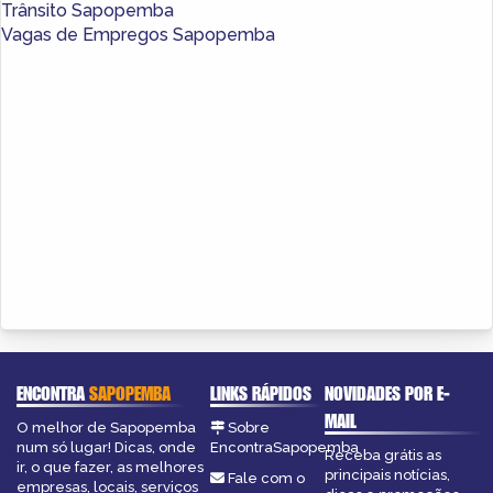
Trânsito Sapopemba
Vagas de Empregos Sapopemba
ENCONTRA
SAPOPEMBA
LINKS RÁPIDOS
NOVIDADES POR E-
MAIL
O melhor de Sapopemba
Sobre
num só lugar! Dicas, onde
EncontraSapopemba
Receba grátis as
ir, o que fazer, as melhores
principais notícias,
Fale com o
empresas, locais, serviços