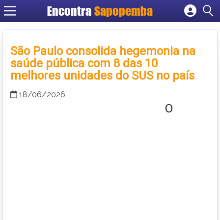
Encontra
Sapopemba
Cadastrar empresa
Fazer login
São Paulo consolida hegemonia na
Criar conta
saúde pública com 8 das 10
melhores unidades do SUS no país
18/06/2026
O