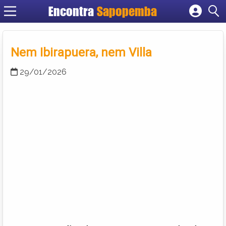
Encontra
Sapopemba
Cadastrar empresa
Fazer login
Nem Ibirapuera, nem Villa
Criar conta
29/01/2026