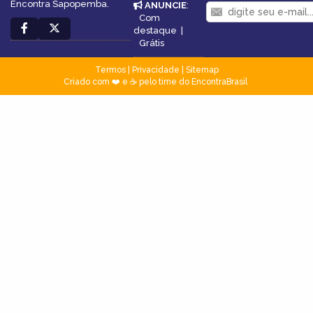
Encontra Sapopemba.
ANUNCIE
:
Com
destaque
|
Grátis
Termos
|
Privacidade
|
Sitemap
Criado com ❤️ e ☕ pelo time do EncontraBrasil