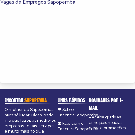
Vagas de Empregos Sapopemba
ENCONTRA
SAPOPEMBA
LINKS RÁPIDOS
NOVIDADES POR E-
MAIL
O melhor de Sapopemba
Sobre
num só lugar! Dicas, onde
EncontraSapopemba
Receba grátis as
ir, o que fazer, as melhores
principais notícias,
Fale com o
empresas, locais, serviços
dicas e promoções
EncontraSapopemba
e muito mais no guia