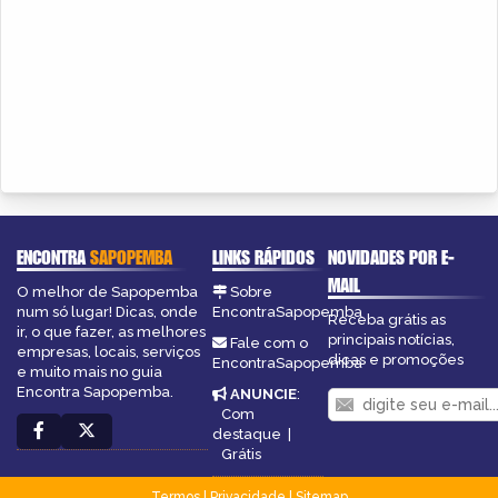
ENCONTRA
SAPOPEMBA
LINKS RÁPIDOS
NOVIDADES POR E-
MAIL
O melhor de Sapopemba
Sobre
num só lugar! Dicas, onde
EncontraSapopemba
Receba grátis as
ir, o que fazer, as melhores
principais notícias,
Fale com o
empresas, locais, serviços
dicas e promoções
EncontraSapopemba
e muito mais no guia
Encontra Sapopemba.
ANUNCIE
:
Com
destaque
|
Grátis
Termos
|
Privacidade
|
Sitemap