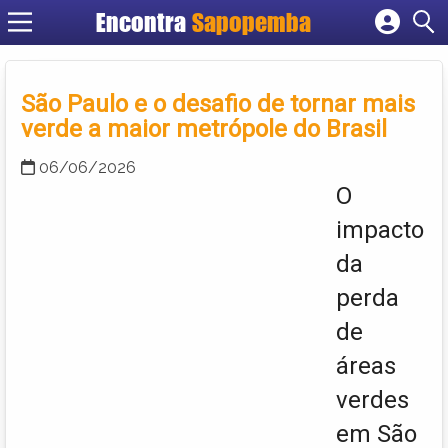
Encontra
Sapopemba
Cadastrar empresa
Fazer login
São Paulo e o desafio de tornar mais
Criar conta
verde a maior metrópole do Brasil
06/06/2026
O
impacto
da
perda
de
áreas
verdes
em São