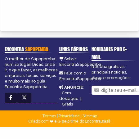
ENCONTRA
SAPOPEMBA
LINKS RÁPIDOS
NOVIDADES POR E-
MAIL
O melhor de Sapopemba
Sobre
num só lugar! Dicas, onde
EncontraSapopemba
Receba grátis as
ir, o que fazer, as melhores
principais notícias,
Fale com o
empresas, locais, serviços
dicas e promoções
EncontraSapopemba
e muito mais no guia
Encontra Sapopemba.
ANUNCIE
:
Com
destaque
|
Grátis
Termos
|
Privacidade
|
Sitemap
Criado com ❤️ e ☕ pelo time do EncontraBrasil