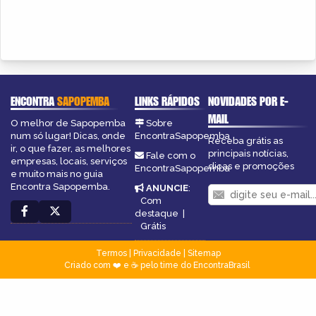
ENCONTRA
SAPOPEMBA
LINKS RÁPIDOS
NOVIDADES POR E-
MAIL
O melhor de Sapopemba
Sobre
num só lugar! Dicas, onde
EncontraSapopemba
Receba grátis as
ir, o que fazer, as melhores
principais notícias,
Fale com o
empresas, locais, serviços
dicas e promoções
EncontraSapopemba
e muito mais no guia
Encontra Sapopemba.
ANUNCIE
:
Com
destaque
|
Grátis
Termos
|
Privacidade
|
Sitemap
Criado com ❤️ e ☕ pelo time do EncontraBrasil