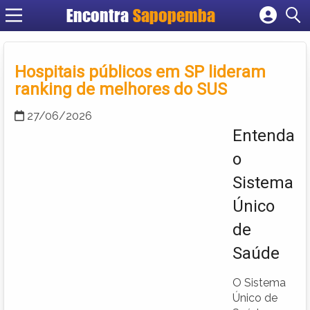
Encontra
Sapopemba
Cadastrar empresa
Fazer login
Hospitais públicos em SP lideram
Criar conta
ranking de melhores do SUS
27/06/2026
Entenda
o
Sistema
Único
de
Saúde
O Sistema
Único de